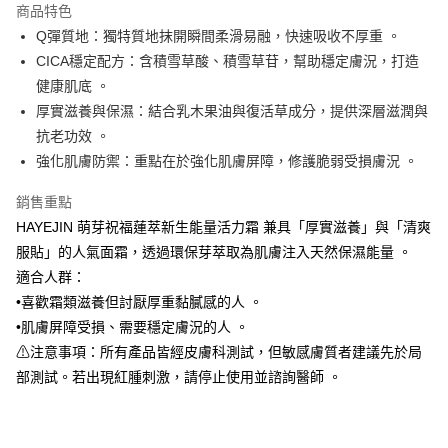
商品特色
Apple Pay
Q彈質地：獨特質地抹開瞬間柔滑易融，快速吸收不厚重 。
CICA穩定配方：含積雪草酸、積雪草苷，幫助穩定膚況，打造
街口支付
健康肌底 。
悠遊付
厚實滋養與保濕：結合乳木果油與復活草成分，提供深層滋潤與
抗老功效 。
Google Pay
強化肌膚防禦：重點在於強化肌膚屏障，修護脆弱受損膚況 。
全盈+PAY
銷售重點
AFTEE先享後付
HAYEJIN 萌芽祝福蓮萃新生能量活力霜 兼具「厚實滋養」與「清爽
相關說明
服貼」的人氣面霜，透過環保芽萃取為肌膚注入天然保濕能量 。
【關於「AFTEE先享後付」】
適合人群：
ATM付款
AFTEE先享後付是「在收到商品之後才付款」的支付方式。 讓您購物簡單
便利好安心！
•喜歡霜類滋養但討厭厚重黏膩感的人 。
１．簡單：不需註冊會員、不需綁卡、不需儲值。
•肌膚屏障受損、需要穩定膚況的人 。
運送方式
２．便利：只要手機號碼，簡訊認證，即可結帳。
⚠注意事項：所有產品皆經皮膚科測試，但敏感膚質者建議先於局
３．安心：先確認商品／服務後，再付款。
全家取貨付款
部測試。若出現紅腫刺激，請停止使用並諮詢醫師 。
每筆NT$80，滿NT$590(含以上)免運費
【「AFTEE先享後付」結帳流程】
１．於結帳方式選擇「AFTEE先享後付」後，將跳轉至「AFTEE先享後付」
付款後全家取貨
結帳頁面，進行簡訊認證並確認金額後，即可完成結帳。
２．訂單成立數日內，您將收到繳費通知簡訊。