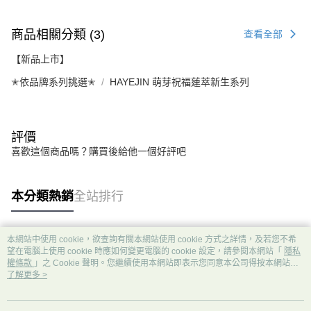
商品相關分類 (3)
查看全部
【新品上市】
✭依品牌系列挑選✭
HAYEJIN 萌芽祝福蓮萃新生系列
評價
喜歡這個商品嗎？購買後給他一個好評吧
本分類熱銷
全站排行
本網站中使用 cookie，欲查詢有關本網站使用 cookie 方式之詳情，及若您不希
熱門標籤
望在電腦上使用 cookie 時應如何變更電腦的 cookie 設定，請參閱本網站「
隱私
權條款
」之 Cookie 聲明。您繼續使用本網站即表示您同意本公司得按本網站使
用條款之 Cookie 聲明使用 cookie。
了解更多 >