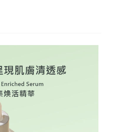
恩沛科技股份有限公司提供之「AFTEE先享後付」服務完成之
依本服務之必要範圍內提供個人資料，並將交易相關給付款項請
00，滿NT$590(含以上)免運費
銷專區與精選組合】
讓予恩沛科技股份有限公司。
個人資料處理事宜，請瀏覽以下網址：
ee.tw/terms/#terms3
00，滿NT$2,000(含以上)免運費
年的使用者請事先徵得法定代理人或監護人之同意方可使用
E先享後付」，若未經同意申辦者引起之損失，本公司不負相關責
查看運費
AFTEE先享後付」時，將依據個別帳號之用戶狀況，依本公司
國
查看運費
核予不同之上限額度；若仍有額度不足之情形，本公司將視審查
用戶進行身份認證。
一人註冊多個帳號或使用他人資訊註冊。若發現惡意使用之情
科技股份有限公司將有權停止該用戶之使用額度並採取法律行