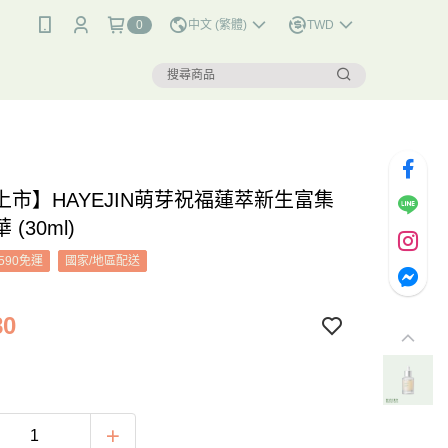
0
中文 (繁體)
TWD
上市】HAYEJIN萌芽祝福蓮萃新生富集
(30ml)
590免運
國家/地區配送
80