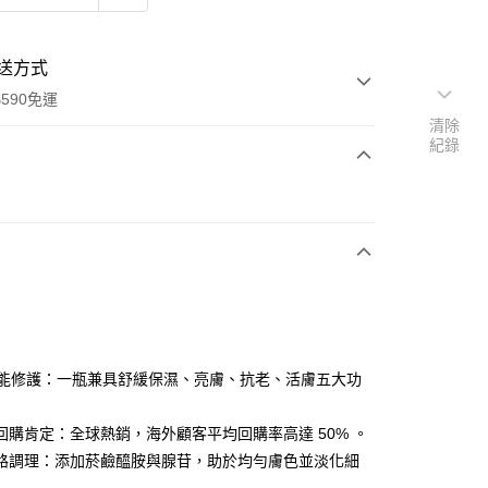
送方式
590免運
清除
紀錄
次付款
付款
全能修護：一瓶兼具舒緩保濕、亮膚、抗老、活膚五大功
回購肯定：全球熱銷，海外顧客平均回購率高達 50% 。
y
路調理：添加菸鹼醯胺與腺苷，助於均勻膚色並淡化細