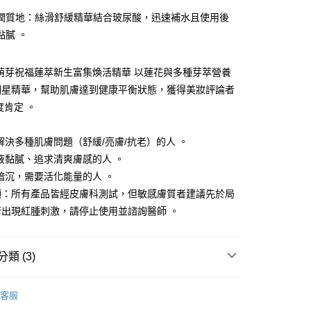
潤質地：絲滑舒緩精華結合玻尿酸，迅速補水且使用後
享後付
黏膩 。
FTEE先享後付」】
先享後付是「在收到商品之後才付款」的支付方式。 讓您購物簡單
IN 萌芽祝福蓮萃新生富集煥活精華 以蓮花與多種芽萃營養
心！
：不需註冊會員、不需綁卡、不需儲值。
明星精華，幫助肌膚達到健康平衡狀態，獲得美妝評論者
：只要手機號碼，簡訊認證，即可結帳。
度肯定 。
：先確認商品／服務後，再付款。
：
付款
EE先享後付」結帳流程】
解決多種肌膚問題（舒緩/亮膚/抗老）的人 。
0，滿NT$590(含以上)免運費
方式選擇「AFTEE先享後付」後，將跳轉至「AFTEE先享後
液黏膩、追求清爽膚感的人 。
頁面，進行簡訊認證並確認金額後，即可完成結帳。
家取貨
成立數日內，您將收到繳費通知簡訊。
暗沉，需要活化能量的人 。
費通知簡訊後14天內，點擊此簡訊中的連結，可透過四大超商
0，滿NT$590(含以上)免運費
項：所有產品皆經皮膚科測試，但敏感膚質者建議先於局
網路銀行／等多元方式進行付款，方視為交易完成。
若出現紅腫刺激，請停止使用並諮詢醫師 。
：結帳手續完成當下不需立刻繳費，但若您需要取消訂單，請聯
付款
的店家。未經商家同意取消之訂單仍視為有效，需透過AFTEE
繳納相關費用。
0，滿NT$590(含以上)免運費
否成功請以「AFTEE先享後付 」之結帳頁面顯示為準，若有關於
類 (3)
功／繳費後需取消欲退款等相關疑問，請聯繫「AFTEE先享後
1取貨
援中心」
https://netprotections.freshdesk.com/support/home
0，滿NT$590(含以上)免運費
市】
客服
項】
系列挑選✭
HAYEJIN 萌芽祝福蓮萃新生系列