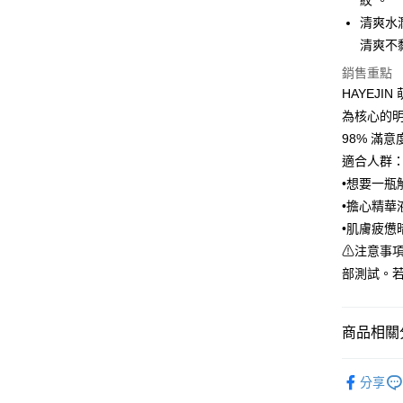
紋 。
清爽水
AFTEE先
清爽不
相關說明
【關於「A
銷售重點
ATM付款
AFTEE
HAYEJ
便利好安
１．簡單
為核心的
２．便利
運送方式
98% 滿意
３．安心
適合人群
全家取貨
【「AFT
•想要一瓶
每筆NT$8
１．於結帳
•擔心精華
付」結帳
付款後全
２．訂單
•肌膚疲憊
３．收到繳
每筆NT$8
⚠注意事
／ATM／
部測試。
※ 請注意
7-11取貨
絡購買商品
先享後付
每筆NT$8
※ 交易是
商品相關分
是否繳費成
付款後7-1
付客戶支
每筆NT$8
【新品上
分享
【注意事
✭依品牌
本島宅配