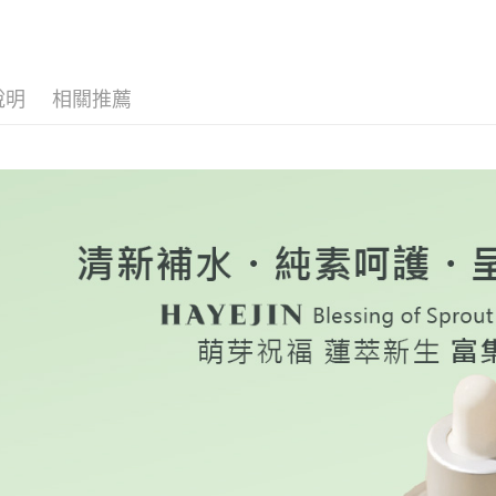
１．透過由
交易，需
每筆NT$1
【人氣熱
求債權轉
２．關於
離島宅配
https://aft
每筆NT$2
說明
相關推薦
３．未成
「AFTE
海外宅配
任。
４．使用「
法國、英
即時審查
結果請求
５．嚴禁
形，恩沛
動。