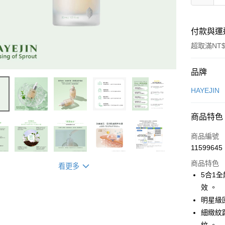
付款與運
超取滿NT$
付款方式
品牌
信用卡一
HAYEJIN
超商取貨
商品特色
LINE Pay
商品編號
Apple Pay
11599645
商品特色
街口支付
看更多
5合1
悠遊付
效 。
明星級
Google Pa
細緻紋
全盈+PAY