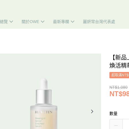
總覽
關於OWE
最新專欄
麗妍常台灣代表處
【新品
煥活精華 
超取滿NT$
NT$1,080
NT$9
數量