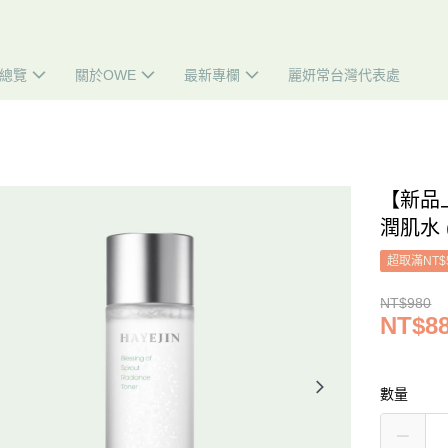
總覽
關於OWE
最新專欄
麗妍常台灣代表處
【新品
潤肌水 (
超取滿NT$
NT$980
NT$8
數量