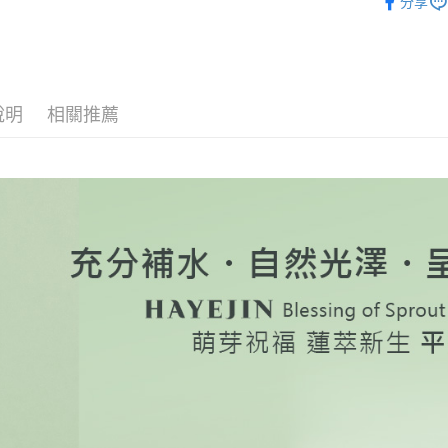
１．透過由
分享
✭依品牌
交易，需
每筆NT$1
求債權轉
【人氣熱
２．關於
離島宅配
https://aft
每筆NT$2
３．未成
「AFTE
說明
相關推薦
海外宅配
任。
４．使用「
法國、英
即時審查
結果請求
５．嚴禁
形，恩沛
動。