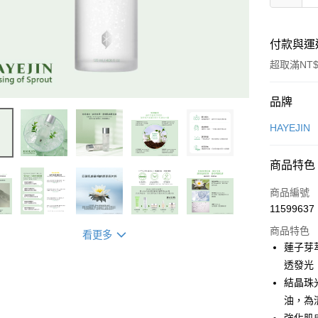
付款與運
超取滿NT$
付款方式
品牌
信用卡一
HAYEJIN
超商取貨
商品特色
LINE Pay
商品編號
Apple Pay
11599637
商品特色
街口支付
看更多
蓮子芽
悠遊付
透發光
結晶珠
Google Pa
油，為
全盈+PAY