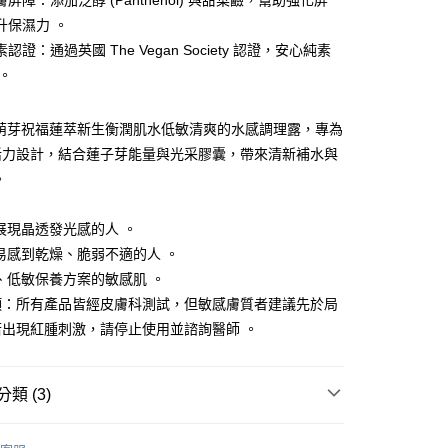
屏障：添加泛醇 (Panthenol) 與甜菜鹼，幫助強化屏
升保濕力 。
享後付
認證：通過英國 The Vegan Society 認證，安心純素
FTEE先享後付」】
 。
先享後付是「在收到商品之後才付款」的支付方式。 讓您購物簡單
心！
：不需註冊會員、不需綁卡、不需儲值。
IN 萌芽祝福蓮萃新生衡潤肌水低敏清爽的水感調理露，專為
：只要手機號碼，簡訊認證，即可結帳。
活力設計，結合蓮子芽能量與光采膠囊，帶來清新補水與
：先確認商品／服務後，再付款。
。
付款
EE先享後付」結帳流程】
：
0，滿NT$590(含以上)免運費
方式選擇「AFTEE先享後付」後，將跳轉至「AFTEE先享後
展現晶透發光感的人 。
頁面，進行簡訊認證並確認金額後，即可完成結帳。
家取貨
成立數日內，您將收到繳費通知簡訊。
易感到乾燥、脆弱不適的人 。
費通知簡訊後14天內，點擊此簡訊中的連結，可透過四大超商
0，滿NT$590(含以上)免運費
、低敏保養方案的敏感肌 。
網路銀行／等多元方式進行付款，方視為交易完成。
項：所有產品皆經皮膚科測試，但敏感膚質者建議先於局
：結帳手續完成當下不需立刻繳費，但若您需要取消訂單，請聯
付款
的店家。未經商家同意取消之訂單仍視為有效，需透過AFTEE
若出現紅腫刺激，請停止使用並諮詢醫師 。
繳納相關費用。
0，滿NT$590(含以上)免運費
否成功請以「AFTEE先享後付 」之結帳頁面顯示為準，若有關於
功／繳費後需取消欲退款等相關疑問，請聯繫「AFTEE先享後
1取貨
類 (3)
援中心」
https://netprotections.freshdesk.com/support/home
0，滿NT$590(含以上)免運費
項】
市】