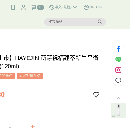
0
中文 (繁體)
TWD
上市】HAYEJIN 萌芽祝福蓮萃新生平衡
120ml)
590免運
國家/地區配送
80