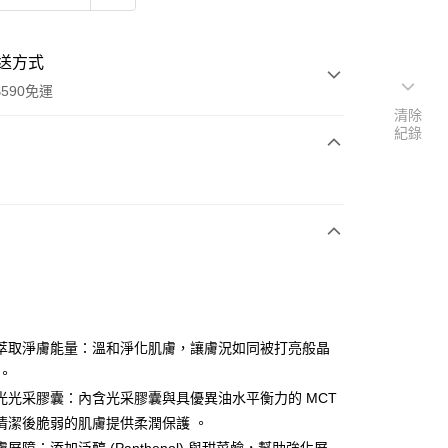
送方式
590免運
清除
紀錄
次付款
付款
萃取淨膚能量：溫和淨化肌膚，讓膚況如同被打亮般晶
 。
光光采膠囊：內含光采膠囊與具優異油水平衡力的 MCT
y
清潔後脆弱的肌膚提供柔潤保護 。