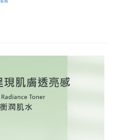
恩沛科技股份有限公司提供之「AFTEE先享後付」服務完成之
客服
系列挑選✭
HAYEJIN 萌芽祝福蓮萃新生系列
依本服務之必要範圍內提供個人資料，並將交易相關給付款項請
00，滿NT$590(含以上)免運費
讓予恩沛科技股份有限公司。
銷專區與精選組合】
個人資料處理事宜，請瀏覽以下網址：
ee.tw/terms/#terms3
00，滿NT$2,000(含以上)免運費
年的使用者請事先徵得法定代理人或監護人之同意方可使用
E先享後付」，若未經同意申辦者引起之損失，本公司不負相關責
查看運費
AFTEE先享後付」時，將依據個別帳號之用戶狀況，依本公司
國
查看運費
核予不同之上限額度；若仍有額度不足之情形，本公司將視審查
用戶進行身份認證。
一人註冊多個帳號或使用他人資訊註冊。若發現惡意使用之情
科技股份有限公司將有權停止該用戶之使用額度並採取法律行