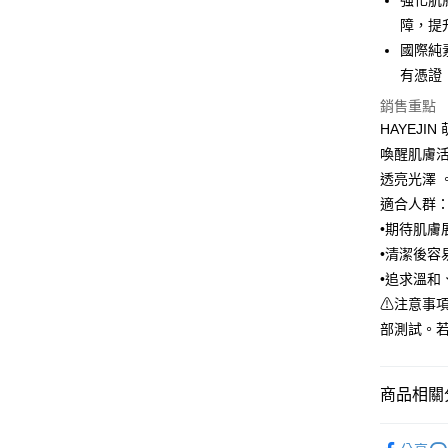
強化肌膚
障，提
AFTEE先
國際純素
相關說明
【關於「A
有憑證
ATM付款
AFTEE
銷售重點
便利好安
１．簡單
HAYEJ
２．便利
運送方式
喚醒肌膚
３．安心
透亮光澤 
全家取貨
【「AFT
適合人群
每筆NT$8
１．於結帳
•期待肌膚
付」結帳
付款後全
２．訂單
•清潔後容
３．收到繳
每筆NT$8
•追求溫和
／ATM／
⚠注意事
※ 請注意
7-11取貨
絡購買商品
部測試。
先享後付
每筆NT$8
※ 交易是
是否繳費成
付款後7-1
商品相關分
付客戶支
每筆NT$8
【注意事
【新品上
本島宅配