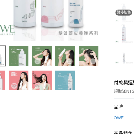
暫停販售
付款與運
超取滿NT$
付款方式
品牌
信用卡一
OWE
超商取貨
商品特色