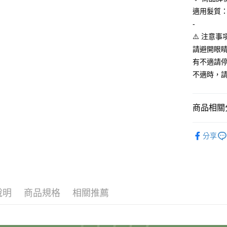
動。
適用髮質
-
⚠️ 注意事項
請避開眼
有不適請
不適時，
商品相關分
✭依品牌
分享
人氣商品
【小榕CE
【精選組
說明
商品規格
相關推薦
✭依功效挑