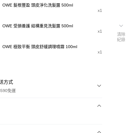
OWE 髮根豐盈 頭皮淨化洗髮露 500ml
x1
OWE 受損養護 結構重見洗髮露 500ml
x1
清除
紀錄
OWE 極致平衡 頭皮舒緩調理噴霧 100ml
x1
送方式
590免運
次付款
付款