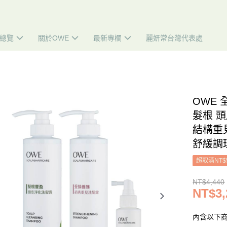
總覽
關於OWE
最新專欄
麗妍常台灣代表處
OWE
髮根 頭
結構重見
舒緩調理
超取滿NT$
NT$4,440
NT$3,
內含以下