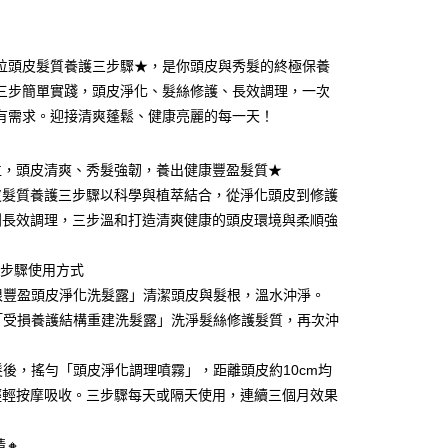
家取貨
成立數日內，您將收到繳費通知簡訊。
費通知簡訊後14天內，點擊此簡訊中的連結，可透過四大超商
0，滿NT$590(含以上)免運費
網路銀行／等多元方式進行付款，方視為交易完成。
位頭皮髮質養護三步驟★，是你頭皮與秀髮的終極保養
：結帳手續完成當下不需立刻繳費，但若您需要取消訂單，請聯
付款
的店家。未經商家同意取消之訂單仍視為有效，需透過AFTEE
三步簡單實踐，頭皮淨化、髮絲修護、長效調理，一次
繳納相關費用。
0，滿NT$590(含以上)免運費
有需求。迎接清爽蓬鬆、健康亮麗的每一天！
否成功請以「AFTEE先享後付 」之結帳頁面顯示為準，若有關於
功／繳費後需取消欲退款等相關疑問，請聯繫「AFTEE先享後
1取貨
援中心」
https://netprotections.freshdesk.com/support/home
位，頭皮清爽、秀髮強韌，養出健康豐盈髮質★
0，滿NT$590(含以上)免運費
皮髮質養護三步驟以科學與植萃結合，從淨化頭皮到修護
項】
恩沛科技股份有限公司提供之「AFTEE先享後付」服務完成之
到長效調理，三步溫和打造清爽健康的頭皮環境與柔順強
依本服務之必要範圍內提供個人資料，並將交易相關給付款項請
00，滿NT$590(含以上)免運費
！
讓予恩沛科技股份有限公司。
個人資料處理事宜，請瀏覽以下網址：
三步驟使用方式
ee.tw/terms/#terms3
髮根豐盈頭皮淨化洗髮露」清潔頭皮與髮根，溫水沖淨。
00，滿NT$2,000(含以上)免運費
年的使用者請事先徵得法定代理人或監護人之同意方可使用
用「受損養護結構重建洗髮露」洗淨髮絲修護髮質，再次沖
E先享後付」，若未經同意申辦者引起之損失，本公司不負相關責
查看運費
AFTEE先享後付」時，將依據個別帳號之用戶狀況，依本公司
頭髮後，搖勻「頭皮淨化調理噴霧」，距離頭皮約10cm均
國
查看運費
核予不同之上限額度；若仍有額度不足之情形，本公司將視審查
輕輕按摩吸收。三步驟每天或隔天使用，連續三個月效果
用戶進行身份認證。
一人註冊多個帳號或使用他人資訊註冊。若發現惡意使用之情
科技股份有限公司將有權停止該用戶之使用額度並採取法律行
情🔸