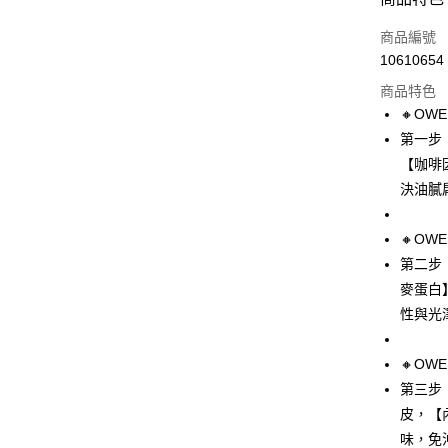
LINE Pay
商品編號
Apple Pay
10610654
商品特色
街口支付
🔸OW
悠遊付
第一步
【咖啡
Google Pa
決油膩
全盈+PAY
🔸OW
AFTEE先
第二步
相關說明
【關於「A
麥蛋白
ATM付款
AFTEE
性與光
便利好安
１．簡單
２．便利
運送方式
🔸OW
３．安心
第三步
全家取貨
【「AFT
皮，【
每筆NT$8
１．於結帳
味，免
付」結帳