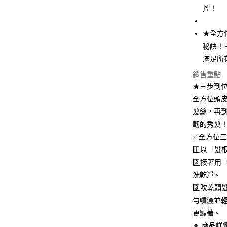
控！
付款後全
２．訂單
３．收到繳
每筆NT$8
／ATM／
★全方
※ 請注意
7-11取貨
絡購買商品
秘訣！
先享後付
每筆NT$8
滿足所
※ 交易是
是否繳費成
付款後7-1
銷售重點
付客戶支
★三步到
每筆NT$8
全方位頭
【注意事
本島宅配
１．透過由
髮絲，再
交易，需
每筆NT$1
韌的秀髮
求債權轉
２．關於
✅全方位
離島宅配
https://aft
1️⃣以「
每筆NT$2
３．未成
2️⃣接著
「AFTE
海外宅配
任。
洗乾淨。
４．使用「
3️⃣吹乾
法國、英
即時審查
勻噴灑並
結果請求
５．嚴禁
更顯著。
形，恩沛
🔸 商品詳