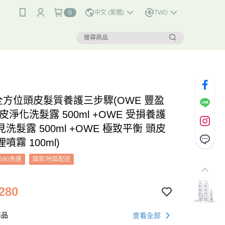
0
中文 (繁體)
TWD
 全方位頭皮髮質養護三步驟(OWE 豐盈
皮淨化洗髮露 500ml +OWE 受損養護
洗髮露 500ml +OWE 極致平衡 頭皮
噴霧 100ml)
590免運
國家/地區配送
280
商品
查看全部