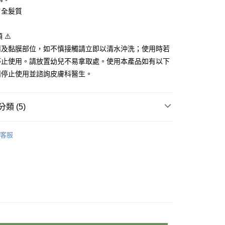
：全髮質
 ⚠️
睛及黏膜部位，如不慎接觸請立即以清水沖洗；使用時若
停止使用。請放置幼兒不易拿取處。使用本產品如有以下
請停止使用並諮詢皮膚科醫生。
類 (5)
系列挑選✭
OWE 髮質頭皮養護系列
客服
推薦
O日用推薦】
合】
選✭
髮質頭皮護理