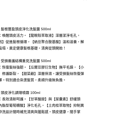
E 髮根豐盈頭皮淨化洗髮露 500ml
：喚醒頭皮活力。【龍眼殼萃取液】深層潔淨毛孔，
因】促進髮根循環，【納豆聚合胺基酸】溫和滋養，解
y
扁塌，奠定健康髮根基礎。清爽從頭開始！
E 受損養護結構重見洗髮露 500ml
享後付
：恢復髮絲強韌。【瓜爾豆膠衍生物】撫平毛躁，【小
FTEE先享後付」】
】修護斷裂，【甜菜鹼】深層保濕，讓受損髮絲恢復彈
先享後付是「在收到商品之後才付款」的支付方式。 讓您購物簡單
澤。特別適合染燙髮質，柔順升級無負擔。
心！
：不需註冊會員、不需綁卡、不需儲值。
：只要手機號碼，簡訊認證，即可結帳。
E 頭皮淨化調理噴霧 100ml
：先確認商品／服務後，再付款。
：長效清新呵護。【甘草酸銨】與【尿囊素】舒緩頭
付款
EE先享後付」結帳流程】
內酯型葡萄糖酸】淨化毛孔，【土肉桂萃取物】抑制異
0，滿NT$590(含以上)免運費
方式選擇「AFTEE先享後付」後，將跳轉至「AFTEE先享後
沖洗設計隨時補充清爽與蓬鬆感。頭皮健康，隨手掌
頁面，進行簡訊認證並確認金額後，即可完成結帳。