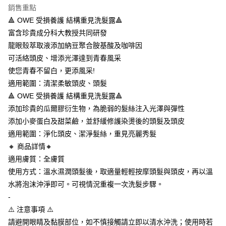
付款後全家取貨
結帳頁面，進行簡訊認證並確認金額後，即可完成結帳。
銷售重點
２．訂單成立數日內，您將收到繳費通知簡訊。
每筆NT$80，滿NT$590(含以上)免運費
🔺 OWE 受損養護 結構重見洗髮露🔺
３．收到繳費通知簡訊後14天內，點擊此簡訊中的連結，可透過四大超商／
ATM／網路銀行／等多元方式進行付款，方視為交易完成。
富含珍貴成分科大教授共同研發
7-11取貨付款
※ 請注意：結帳手續完成當下不需立刻繳費，但若您需要取消訂單，請聯絡
龍眼殼萃取液添加納豆聚合胺基酸及咖啡因
每筆NT$80，滿NT$590(含以上)免運費
購買商品的店家。未經商家同意取消之訂單仍視為有效，需透過AFTEE先享
後付繳納相關費用。
可活絡頭皮、增添光澤達到青春風采
付款後7-11取貨
※ 交易是否成功請以「AFTEE先享後付 」之結帳頁面顯示為準，若有關於
使您青春不留白，更添風采!
是否繳費成功／繳費後需取消欲退款等相關疑問，請聯繫「AFTEE先享後付
每筆NT$80，滿NT$590(含以上)免運費
適用範圍：清潔柔敏頭皮、頭髮
客戶支援中心」
https://netprotections.freshdesk.com/support/home
🔺 OWE 受損養護 結構重見洗髮露🔺
本島宅配
【注意事項】
添加珍貴的瓜爾膠衍生物，為脆弱的髮絲注入光澤與彈性
１．透過由恩沛科技股份有限公司提供之「AFTEE先享後付」服務完成之交
每筆NT$100，滿NT$590(含以上)免運費
易，需依本服務之必要範圍內提供個人資料，並將交易相關給付款項請求債
添加小麥蛋白及甜菜鹼，並舒緩修護染燙後的頭髮及頭皮
權轉讓予恩沛科技股份有限公司。
離島宅配
適用範圍：淨化頭皮、潔淨髮絲，重見亮麗秀髮
２．關於個人資料處理事宜，請瀏覽以下網址：
每筆NT$200，滿NT$2,000(含以上)免運費
🔸 商品詳情🔸
https://aftee.tw/terms/#terms3
３．未成年的使用者請事先徵得法定代理人或監護人之同意方可使用
適用膚質：全膚質
海外宅配
查看運費
「AFTEE先享後付」，若未經同意申辦者引起之損失，本公司不負相關責
使用方式：溫水濕潤頭髮後，取適量輕輕按摩頭髮與頭皮，再以溫
任。
法國、英國
查看運費
４．使用「AFTEE先享後付」時，將依據個別帳號之用戶狀況，依本公司即
水將泡沫沖淨即可。可視情況重複一次洗髮步驟。
時審查核予不同之上限額度；若仍有額度不足之情形，本公司將視審查結果
-
請求用戶進行身份認證。
⚠️ 注意事項 ⚠️
５．嚴禁一人註冊多個帳號或使用他人資訊註冊。若發現惡意使用之情形，
恩沛科技股份有限公司將有權停止該用戶之使用額度並採取法律行動。
請避開眼睛及黏膜部位，如不慎接觸請立即以清水沖洗；使用時若