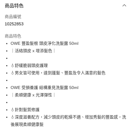
商品特色
LINE Pay
商品編號
Apple Pay
10252853
街口支付
商品特色
悠遊付
OWE 豐盈髮根 頭皮淨化洗髮露 50ml
Google Pay
｜活絡頭皮 x 增添髮色｜
全盈+PAY
💧舒緩脆弱頭皮護理
AFTEE先享後付
💧男女皆可使用，達到蓬髮、豐盈及令人滿意的髮色
相關說明
【關於「AFTEE先享後付」】
OWE 受損養護 結構重見洗髮露 50ml
ATM付款
AFTEE先享後付是「在收到商品之後才付款」的支付方式。 讓您購物簡單
｜柔順健康 x 光澤彈性｜
便利好安心！
１．簡單：不需註冊會員、不需綁卡、不需儲值。
運送方式
２．便利：只要手機號碼，簡訊認證，即可結帳。
💧針對髮質修護
３．安心：先確認商品／服務後，再付款。
全家取貨付款
💧深度滋養配方，減少頭皮的乾燥不適、增加秀髮的豐盈感，洗
每筆NT$80，滿NT$590(含以上)免運費
【「AFTEE先享後付」結帳流程】
後展現柔順健康髮
１．於結帳方式選擇「AFTEE先享後付」後，將跳轉至「AFTEE先享後付」