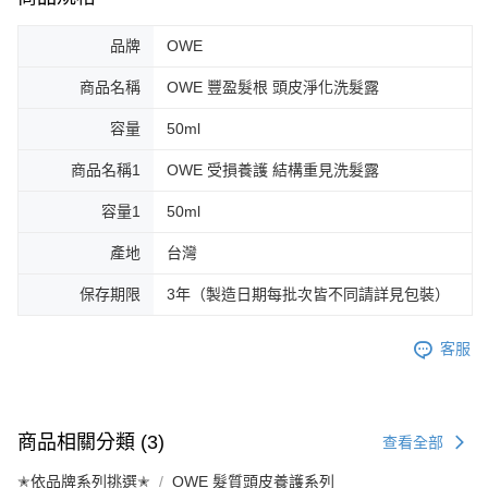
品牌
OWE
商品名稱
OWE 豐盈髮根 頭皮淨化洗髮露
容量
50ml
商品名稱1
OWE 受損養護 結構重見洗髮露
容量1
50ml
產地
台灣
保存期限
3年（製造日期每批次皆不同請詳見包裝）
客服
商品相關分類 (3)
查看全部
✭依品牌系列挑選✭
OWE 髮質頭皮養護系列