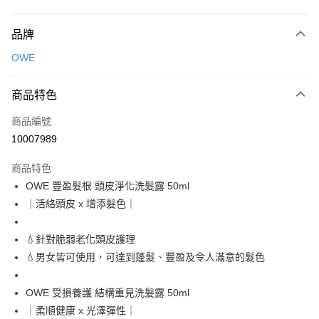
付款方式
品牌
信用卡一次付款
OWE
超商取貨付款
商品特色
LINE Pay
商品編號
Apple Pay
10007989
街口支付
商品特色
悠遊付
OWE 豐盈髮根 頭皮淨化洗髮露 50ml
Google Pay
｜活絡頭皮 x 增添髮色｜
全盈+PAY
💧針對脆弱老化頭皮護理
AFTEE先享後付
💧男女皆可使用，可達到蓬髮、豐盈及令人滿意的髮色
相關說明
【關於「AFTEE先享後付」】
OWE 受損養護 結構重見洗髮露 50ml
ATM付款
AFTEE先享後付是「在收到商品之後才付款」的支付方式。 讓您購物簡單
｜柔順健康 x 光澤彈性｜
便利好安心！