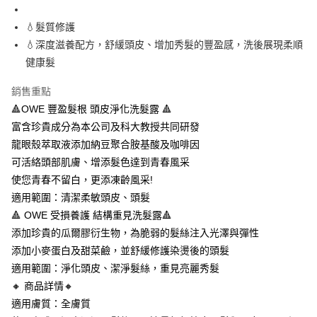
１．簡單：不需註冊會員、不需綁卡、不需儲值。
運送方式
２．便利：只要手機號碼，簡訊認證，即可結帳。
💧髮質修護
３．安心：先確認商品／服務後，再付款。
全家取貨付款
💧深度滋養配方，舒緩頭皮、增加秀髮的豐盈感，洗後展現柔順
每筆NT$80，滿NT$590(含以上)免運費
【「AFTEE先享後付」結帳流程】
健康髮
１．於結帳方式選擇「AFTEE先享後付」後，將跳轉至「AFTEE先享後付」
付款後全家取貨
結帳頁面，進行簡訊認證並確認金額後，即可完成結帳。
銷售重點
２．訂單成立數日內，您將收到繳費通知簡訊。
每筆NT$80，滿NT$590(含以上)免運費
🔺OWE 豐盈髮根 頭皮淨化洗髮露 🔺
３．收到繳費通知簡訊後14天內，點擊此簡訊中的連結，可透過四大超商／
ATM／網路銀行／等多元方式進行付款，方視為交易完成。
富含珍貴成分為本公司及科大教授共同研發
7-11取貨付款
※ 請注意：結帳手續完成當下不需立刻繳費，但若您需要取消訂單，請聯絡
龍眼殼萃取液添加納豆聚合胺基酸及咖啡因
每筆NT$80，滿NT$590(含以上)免運費
購買商品的店家。未經商家同意取消之訂單仍視為有效，需透過AFTEE先享
後付繳納相關費用。
可活絡頭部肌膚、增添髮色達到青春風采
付款後7-11取貨
※ 交易是否成功請以「AFTEE先享後付 」之結帳頁面顯示為準，若有關於
使您青春不留白，更添凍齡風采!
是否繳費成功／繳費後需取消欲退款等相關疑問，請聯繫「AFTEE先享後付
每筆NT$80，滿NT$590(含以上)免運費
適用範圍：清潔柔敏頭皮、頭髮
客戶支援中心」
https://netprotections.freshdesk.com/support/home
🔺 OWE 受損養護 結構重見洗髮露🔺
本島宅配
【注意事項】
添加珍貴的瓜爾膠衍生物，為脆弱的髮絲注入光澤與彈性
１．透過由恩沛科技股份有限公司提供之「AFTEE先享後付」服務完成之交
每筆NT$100，滿NT$590(含以上)免運費
易，需依本服務之必要範圍內提供個人資料，並將交易相關給付款項請求債
添加小麥蛋白及甜菜鹼，並舒緩修護染燙後的頭髮
權轉讓予恩沛科技股份有限公司。
離島宅配
適用範圍：淨化頭皮、潔淨髮絲，重見亮麗秀髮
２．關於個人資料處理事宜，請瀏覽以下網址：
每筆NT$200，滿NT$2,000(含以上)免運費
🔸 商品詳情🔸
https://aftee.tw/terms/#terms3
３．未成年的使用者請事先徵得法定代理人或監護人之同意方可使用
適用膚質：全膚質
海外宅配
查看運費
「AFTEE先享後付」，若未經同意申辦者引起之損失，本公司不負相關責