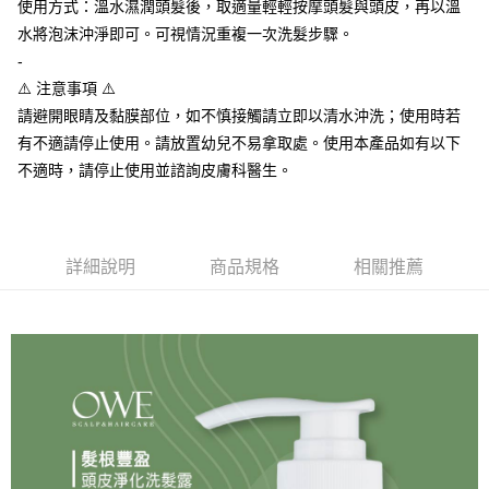
使用方式：溫水濕潤頭髮後，取適量輕輕按摩頭髮與頭皮，再以溫
任。
法國、英國
查看運費
４．使用「AFTEE先享後付」時，將依據個別帳號之用戶狀況，依本公司即
水將泡沫沖淨即可。可視情況重複一次洗髮步驟。
時審查核予不同之上限額度；若仍有額度不足之情形，本公司將視審查結果
-
請求用戶進行身份認證。
⚠️ 注意事項 ⚠️
５．嚴禁一人註冊多個帳號或使用他人資訊註冊。若發現惡意使用之情形，
恩沛科技股份有限公司將有權停止該用戶之使用額度並採取法律行動。
請避開眼睛及黏膜部位，如不慎接觸請立即以清水沖洗；使用時若
有不適請停止使用。請放置幼兒不易拿取處。使用本產品如有以下
不適時，請停止使用並諮詢皮膚科醫生。
詳細說明
商品規格
相關推薦