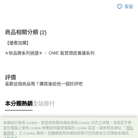
客服
商品相關分類 (2)
【優惠加購】
✭依品牌系列挑選✭
OWE 髮質頭皮養護系列
評價
喜歡這個商品嗎？購買後給他一個好評吧
本分類熱銷
全站排行
本網站中使用 cookie，欲查詢有關本網站使用 cookie 方式之詳情，及若您不希
熱門標籤
望在電腦上使用 cookie 時應如何變更電腦的 cookie 設定，請參閱本網站「
隱私
權條款
」之 Cookie 聲明。您繼續使用本網站即表示您同意本公司得按本網站使